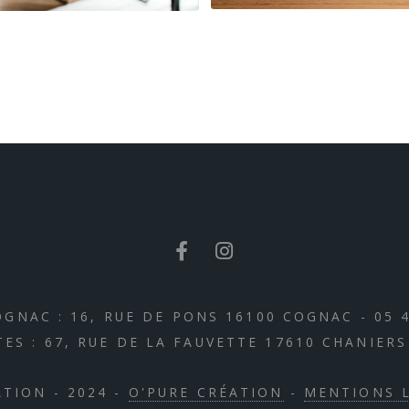
GNAC : 16, RUE DE PONS 16100 COGNAC - 05 4
ES : 67, RUE DE LA FAUVETTE 17610 CHANIERS 
ATION - 2024 -
O'PURE CRÉATION
-
MENTIONS 